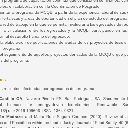
un programa de capacitación contínua que consista en seminarios, cur
bles, en colaboración con la Coordinación de Posgrado.
mentar al programa de MCQB, a partir de la experiencia laboral de sus
ar fortalezas y áreas de oportunidad en el plan de estudio del programa
 red de trabajo en la que se permita involucrar a los egresados de rec
 la vinculación entre los egresados y la MCQB, participando en las
yan al desarrollo humano del egresado.
la elaboración de publicaciones derivadas de los proyectos de tesis e
l programa.
 el seguimiento de aquellos proyectos derivados de la MCQB o que pud
s del programa.
nes
es recientes efectuadas por egresados del programa.
Castillo GA
, Navarro-Pineda FS, Baz Rodríguez SA, Sacramento R
gal biomass for energy-driven biorefineries. Renewable Su
016/j.rser.2019.109606. ISSN: 1364-0321
ón Madrazo
and Maira Rubi Segura Campos (2020). Review of anti
ns and Posibilities within the food industry. Journal of Food Safety. 40 