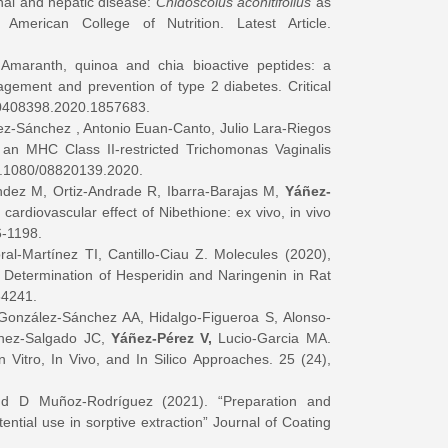
al and hepatic disease:
Cnidoscolus aconitifolius
as
American College of Nutrition. Latest Article.
aranth, quinoa and chia bioactive peptides: a
agement and prevention of type 2 diabetes. Critical
/10408398.2020.1857683
.
rez-Sánchez , Antonio Euan-Canto, Julio Lara-Riegos
 an MHC Class II-restricted Trichomonas Vaginalis
10.1080/08820139.2020.
ndez M, Ortiz-Andrade R, Ibarra-Barajas M,
Yáñez-
ardiovascular effect of Nibethione: ex vivo, in vivo
6-1198.
ral-Martínez TI, Cantillo-Ciau Z. Molecules (2020),
Determination of Hesperidin and Naringenin in Rat
84241.
 González-Sánchez AA, Hidalgo-Figueroa S, Alonso-
chez-Salgado JC,
Yáñez-Pérez V,
Lucio-Garcia MA.
n Vitro, In Vivo, and In Silico Approaches. 25 (24),
and D Muñoz-Rodríguez (2021). “Preparation and
ential use in sorptive extraction” Journal of Coating