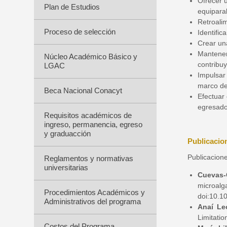
Ofrecer 
Plan de Estudios
equipara
Retroali
Proceso de selección
Identific
Crear una
Mantener
Núcleo Académico Básico y
contribu
LGAC
Impulsar 
marco de
Beca Nacional Conacyt
Efectuar
egresado
Requisitos académicos de
ingreso, permanencia, egreso
y graduacción
Publicacio
Publicacion
Reglamentos y normativas
universitarias
Cuevas-
microal
Procedimientos Académicos y
doi:10.1
Administrativos del programa
Anaí Le
Limitatio
Costos del Programa