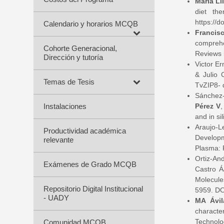
María Li
diet th
https://
Calendario y horarios MCQB
Francis
comprehe
Cohorte Generacional,
Reviews i
Dirección y tutoría
Victor E
& Julio 
Temas de Tesis
TvZIP8- 
Sánchez-
Instalaciones
Pérez V
,
and in s
Araujo-L
Productividad académica
Developm
relevante
Plasma: 
Ortiz-An
Exámenes de Grado MCQB
Castro Á
Molecules
Repositorio Digital Institucional
5959. DO
- UADY
MA Ávil
character
Technolo
Comunidad MCQB