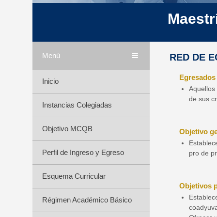
Maestr
Menú
RED DE 
Egresado
Inicio
Aquellos
de sus cr
Instancias Colegiadas
Objetivo MCQB
Objetivo ge
Establec
Perfil de Ingreso y Egreso
pro de p
Esquema Curricular
Objetivos p
Establec
Régimen Académico Básico
coadyuvar