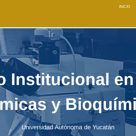
INICIO
 Institucional en
micas y Bioquím
Universidad Autónoma de Yucatán