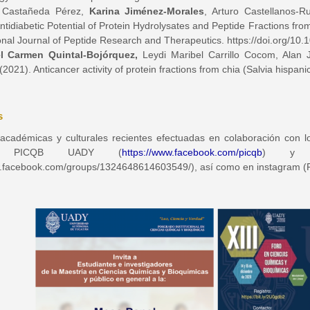
 Castañeda Pérez,
Karina Jiménez‑Morales
, Arturo Castellanos‑R
ntidiabetic Potential of Protein Hydrolysates and Peptide Fractions fr
ional Journal of Peptide Research and Therapeutics. https://doi.org/1
el Carmen Quintal-Bojórquez,
Leydi Maribel Carrillo Cocom, Alan 
021). Anticancer activity of protein fractions from chia (Salvia hispan
s
 académicas y culturales recientes efectuadas en colaboración con
ok PICQB UADY (
https://www.facebook.com/picqb
) y s
w.facebook.com/groups/1324648614603549/), así como en instagram 