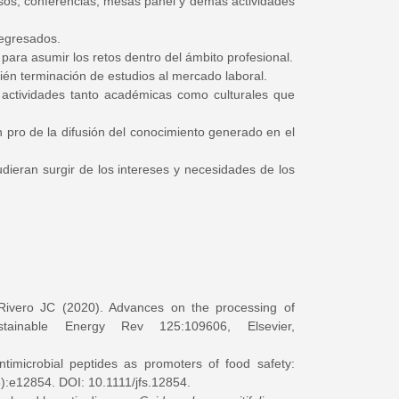
sos, conferencias, mesas panel y demas actividades
 egresados.
 para asumir los retos dentro del ámbito profesional.
ién terminación de estudios al mercado laboral.
 actividades tanto académicas como culturales que
n pro de la difusión del conocimiento generado en el
ieran surgir de los intereses y necesidades de los
ivero JC (2020). Advances on the processing of
stainable Energy Rev 125:109606, Elsevier,
microbial peptides as promoters of food safety:
(6):e12854. DOI: 10.1111/jfs.12854.