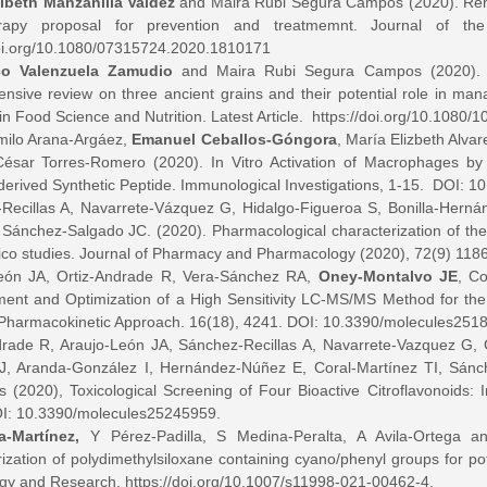
libeth Manzanilla Valdez
and Maira Rubi Segura Campos (2020). Ren
erapy proposal for prevention and treatmemnt. Journal of the 
doi.org/10.1080/07315724.2020.1810171
co Valenzuela Zamudio
and Maira Rubi Segura Campos (2020). Am
nsive review on three ancient grains and their potential role in man
n Food Science and Nutrition. Latest Article.
https://doi.org/10.1080
rmilo Arana-Argáez,
Emanuel Ceballos-Góngora
, María Elizbeth Alva
César Torres-Romero (2020). In Vitro Activation of Macrophages by
derived Synthetic Peptide. Immunological Investigations, 1-15. DOI: 
Recillas A, Navarrete-Vázquez G, Hidalgo-Figueroa S, Bonilla-Herná
 Sánchez-Salgado JC. (2020). Pharmacological characterization of the c
ilico studies. Journal of Pharmacy and Pharmacology (2020), 72(9) 118
eón JA, Ortiz-Andrade R, Vera-Sánchez RA,
Oney-Montalvo JE
, Co
ent and Optimization of a High Sensitivity LC-MS/MS Method for the 
Pharmacokinetic Approach. 16(18), 4241. DOI: 10.3390/molecules251
drade R, Araujo-León JA, Sánchez-Recillas A, Navarrete-Vazquez G,
J, Aranda-González I, Hernández-Núñez E, Coral-Martínez TI, Sán
 (2020), Toxicological Screening of Four Bioactive Citroflavonoids: I
I: 10.3390/molecules25245959.
a-Martínez,
Y Pérez-Padilla, S Medina-Peralta, A Avila-Ortega 
ization of polydimethylsiloxane containing cyano/phenyl groups for pot
gy and Research.
https://doi.org/10.1007/s11998-021-00462-4
.