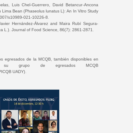
uelas, Luis Chel‑Guerrero, David Betancur‑Ancona
om Lima Bean (Phaseolus lunatus L): An In Vitro Study
0.1007/s10989-021-10226-8
.
Javier Hernández-Álvarez and Maira Rubí Segura-
ica L.). Journal of Food Science, 86(7): 2861-2871.
 los egresados de la MCQB, también disponibles en
u grupo de egresados MCQB
(PICQB UADY).